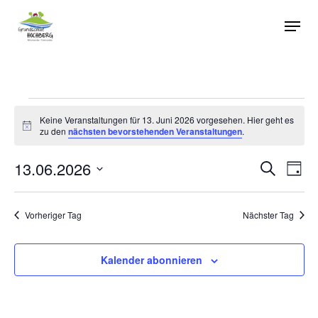
Skip
Men
to
main
content
Veranstaltungen
Keine Veranstaltungen für 13. Juni 2026 vorgesehen. Hier geht es
Hinweis
zu den
nächsten bevorstehenden Veranstaltungen
.
für
13.06.2026
Veransta
Vera
Suche
13.
Tag
Ansi
Suche
Datum
Navi
und
Juni
wählen.
Vorheriger Tag
Nächster Tag
Ansichte
2026
Navigati
Kalender abonnieren