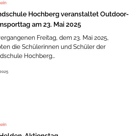
ein
et
dschule Hochberg veranstaltet Outdoor-
ttag
sporttag am 23. Mai 2025
ergangenen Freitag, dem 23. Mai 2025,
bten die Schülerinnen und Schüler der
dschule Hochberg…
 2025
n-
g
ein
Helden-Aktionstag