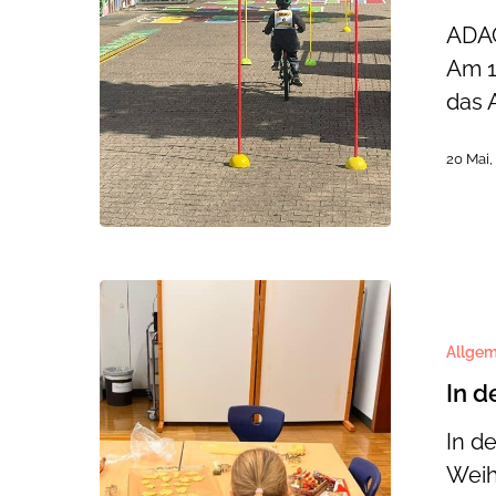
ADAC
Am 1
das
20 Mai,
In
der
Allgem
Weihnach
In d
In d
Weih