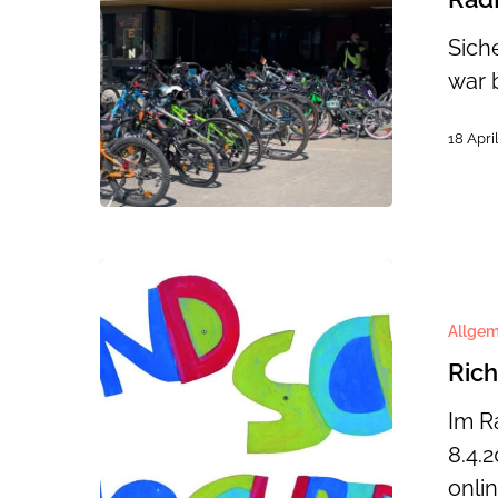
Sich
war 
18 Apri
Richtiger
Umgang
Allgem
mit
Ric
Medien
Im R
8.4.
onli