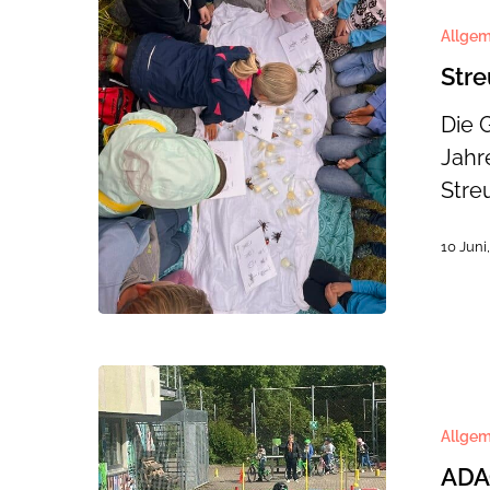
Allgem
Str
Die 
Jahr
Stre
10 Juni
ADAC
Fahrradtu
Allgem
ADAC