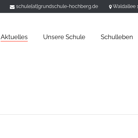
schule[at]grundschule-hochberg.de
Waldallee 
Aktuelles
Unsere Schule
Schulleben
wiesenprojekt