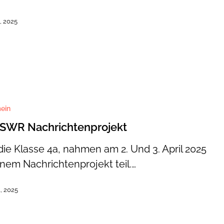
l, 2025
ein
enprojekt
 SWR Nachrichtenprojekt
 die Klasse 4a, nahmen am 2. Und 3. April 2025
inem Nachrichtenprojekt teil.…
l, 2025