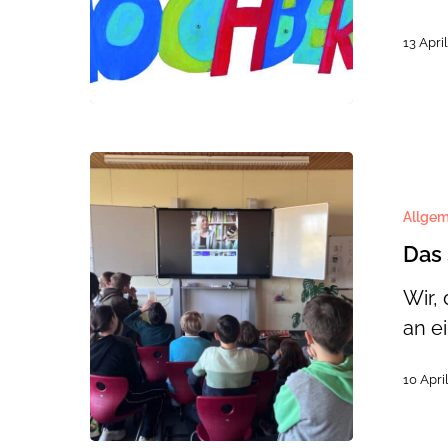
13 Apri
Das
SWR
Allgem
Nachricht
Das
Wir,
an e
10 Apri