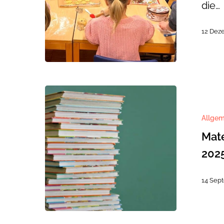
die…
12 Dez
Materialli
aller
Allgem
Klassen,
Mate
Schuljahr
2025/202
202
14 Sep