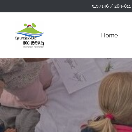
Skip
07146 / 289-811
to
main
content
Home