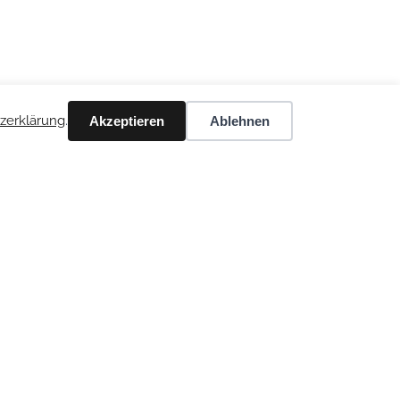
zerklärung
.
Akzeptieren
Ablehnen
Share
e
Kontaktinformationen
ärung
Anschrift
Waldallee 17