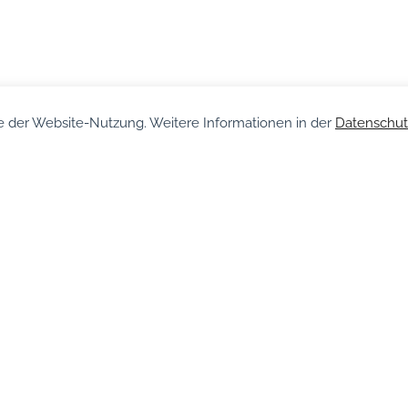
 der Website-Nutzung. Weitere Informationen in der
Datenschut
fahrt
Kontakt
Termin
hule
Schulleben
Datenschutzerkl
Schulordnung
Impressum
Unterrichtszeiten
Kontakt