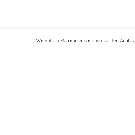
Wir nutzen Matomo zur anonymisierten Analyse
An
Zertifizierung „Bewegte Schule“
Unsere Sc
Leitbild
Kollegium