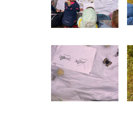
image4
i