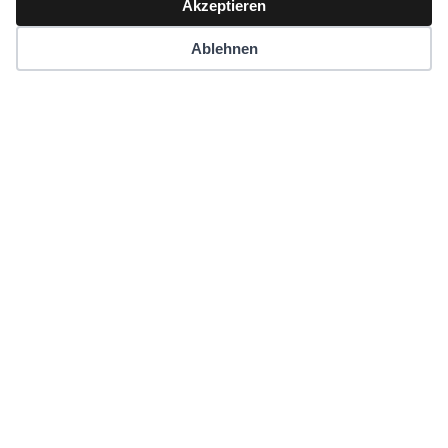
Akzeptieren
Ablehnen
Anfahrt
Kontakt
Termine
Zertifizierung „Bewegte Schule“