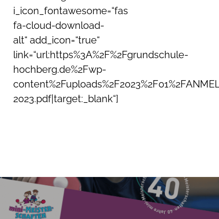
i_icon_fontawesome=“fas
fa-cloud-download-
alt“ add_icon=“true“
link=“url:https%3A%2F%2Fgrundschule-
hochberg.de%2Fwp-
content%2Fuploads%2F2023%2F01%2FANMEL
2023.pdf|target:_blank“]