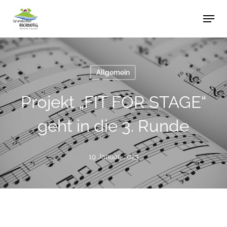
Skip
Men
to
main
content
Allgemein
Projekt „FIT FOR STAGE“
geht in die 3. Runde
19 Januar, 2023