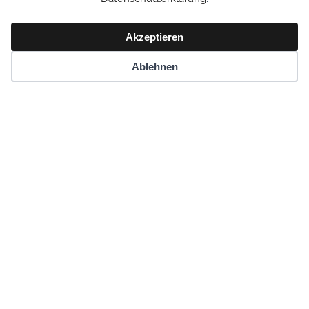
Akzeptieren
Ablehnen
Anfahrt
Kontakt
Termine
Zertifizierung „Bewegte Schule“