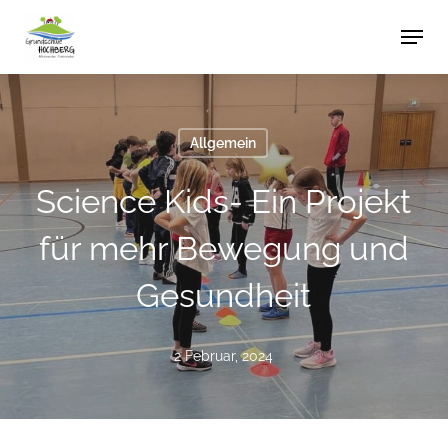
Skip
Men
to
main
content
Allgemein
Science Kids- Ein Projekt
für mehr Bewegung und
Gesundheit
2 Februar, 2024